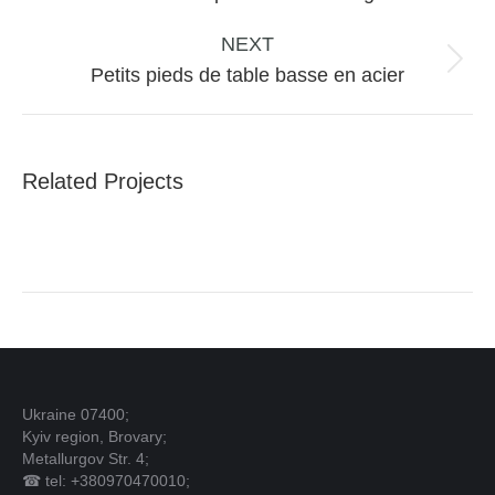
précédent
NEXT
Projets
Petits pieds de table basse en acier
similaires
Related Projects
Ukraine 07400;
Kyiv region, Brovary;
Metallurgov Str. 4;
☎ tel: +380970470010;