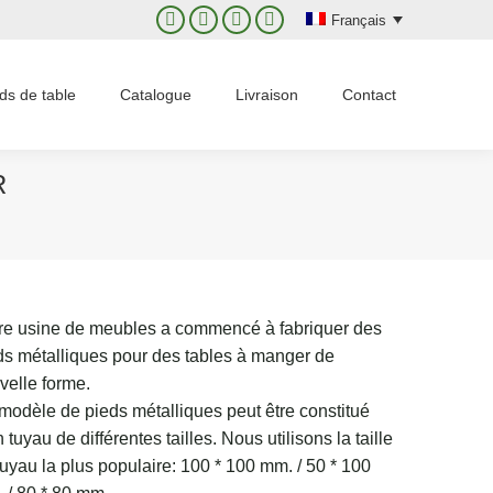
Français
Facebook
X
Instagram
YouTube
page
page
page
page
opens
opens
opens
opens
ds de table
Catalogue
Livraison
Contact
in
in
in
in
new
new
new
new
window
window
window
window
R
re usine de meubles a commencé à fabriquer des
ds métalliques pour des tables à manger de
velle forme.
modèle de pieds métalliques peut être constitué
 tuyau de différentes tailles. Nous utilisons la taille
tuyau la plus populaire: 100 * 100 mm. / 50 * 100