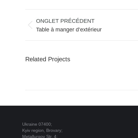
Navigation
de
ONGLET PRÉCÉDENT
commentaire
Onglet
Table à manger d’extérieur
précédent
Related Projects
Ukraine 07400;
Kyiv region, Brovary;
Metallurgov Str. 4;