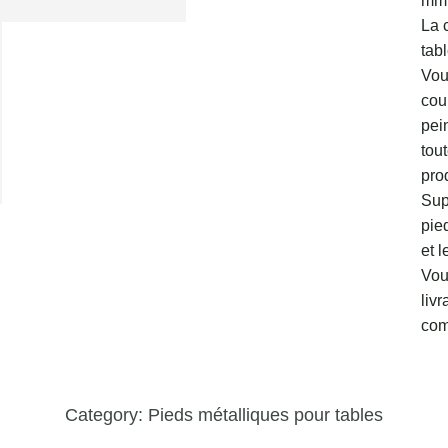
mm.
La 
tab
Vou
coul
pei
tou
prod
Sup
pie
et l
Vou
liv
com
Category:
Pieds métalliques pour tables