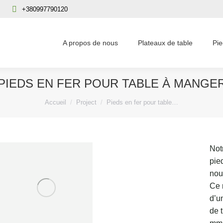
+380997790120
A propos de nous
Plateaux de table
Pie
PIEDS EN FER POUR TABLE À MANGE
Vous êtes ici :
Accueil
Project
Pieds en fer pour table…
Not
pie
nou
Ce 
d’un
de 