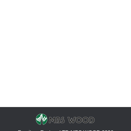
Photos de belles tables
Photo
Par
Yevhen Zakharov
septembre 7, 2020
Laisser un commentaire
Nous vous proposons de regarder les tables à
manger et les tables basses populaires en bois
naturel. Ce meuble en bois est vraiment devenu
un succès en 2018. Nous avons rassemblé les
photos de tables les plus populaires dans cet
article. Une table à manger en bois naturel qui
aura fière allure dans la cuisine.…